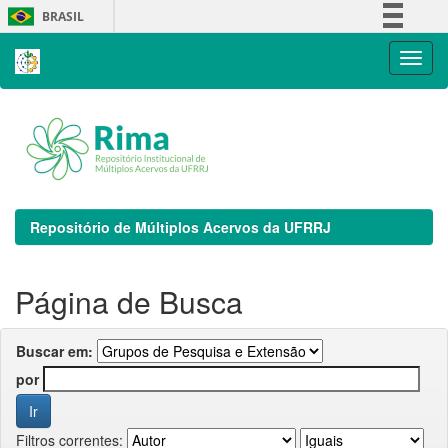
Skip
BRASIL
navigation
Simplifique!
Comunica BR
Participe
Acesso à informação
Legislação
Canais
Repositório de Múltiplos Acervos da UFRRJ
Página de Busca
Buscar em:
por
Filtros correntes: