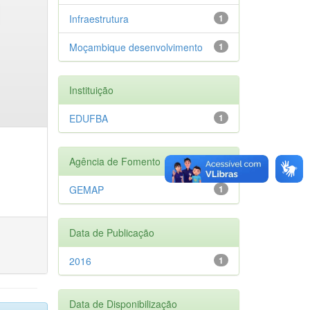
Infraestrutura
1
Moçambique desenvolvimento
1
Instituição
EDUFBA
1
Agência de Fomento
GEMAP
1
Data de Publicação
2016
1
Data de Disponibilização