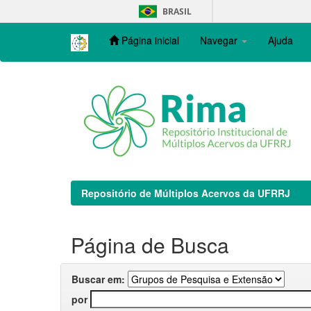
Skip
BRASIL
navigation
Página inicial
Navegar
Ajuda
Repositório de Múltiplos Acervos da UFRRJ
Página de Busca
Buscar em:
por