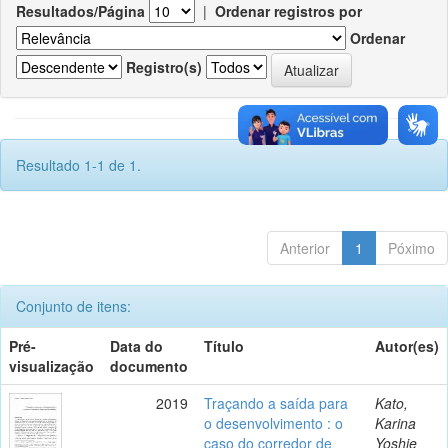
Resultados/Página
|
Ordenar registros por
Ordenar
Registro(s)
Resultado 1-1 de 1.
Anterior
1
Póximo
Conjunto de itens:
Pré-
Data do
Título
Autor(es)
visualização
documento
2019
Traçando a saída para
Kato,
o desenvolvimento : o
Karina
caso do corredor de
Yoshie