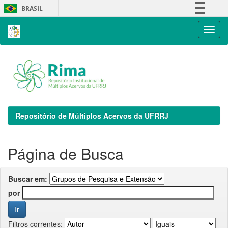
Skip
BRASIL
navigation
Simplifique!
Comunica BR
Participe
Acesso à informação
Legislação
Canais
Repositório de Múltiplos Acervos da UFRRJ
Página de Busca
Buscar em:
por
Filtros correntes: