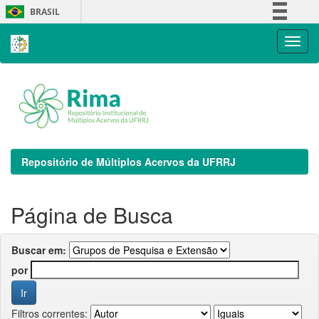
Skip
BRASIL
navigation
Simplifique!
Comunica BR
Participe
Acesso à informação
Legislação
Canais
Repositório de Múltiplos Acervos da UFRRJ
Página de Busca
Buscar em:
por
Filtros correntes: