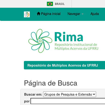
Skip
BRASIL
navigation
Página inicial
Navegar
Ajuda
Repositório de Múltiplos Acervos da UFRRJ
Página de Busca
Buscar em:
por