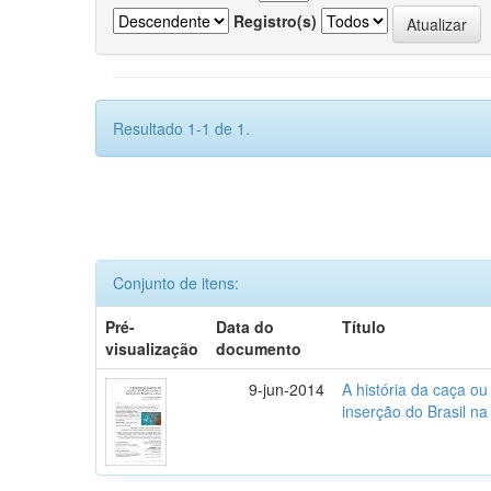
Registro(s)
Resultado 1-1 de 1.
Conjunto de itens:
Pré-
Data do
Título
visualização
documento
9-jun-2014
A história da caça o
inserção do Brasil na