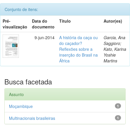
Conjunto de itens:
Pré-
Data do
Título
Autor(es)
visualização
documento
9-jun-2014
A história da caça ou
Garcia, Ana
do caçador?
Saggioro;
Reflexões sobre a
Kato, Karina
inserção do Brasil na
Yoshie
África
Martins
Busca facetada
Assunto
Moçambique
1
Multinacionais brasileiras
1