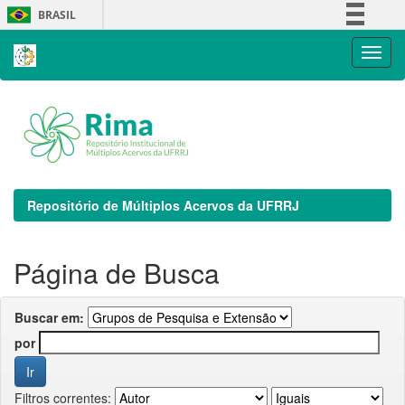
Skip
BRASIL
navigation
Simplifique!
Comunica BR
Participe
Acesso à informação
Legislação
Canais
Repositório de Múltiplos Acervos da UFRRJ
Página de Busca
Buscar em:
por
Filtros correntes: