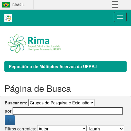
Skip
BRASIL
navigation
Simplifique!
Comunica BR
Participe
Acesso à informação
Legislação
Canais
Repositório de Múltiplos Acervos da UFRRJ
Página de Busca
Buscar em:
por
Filtros correntes: