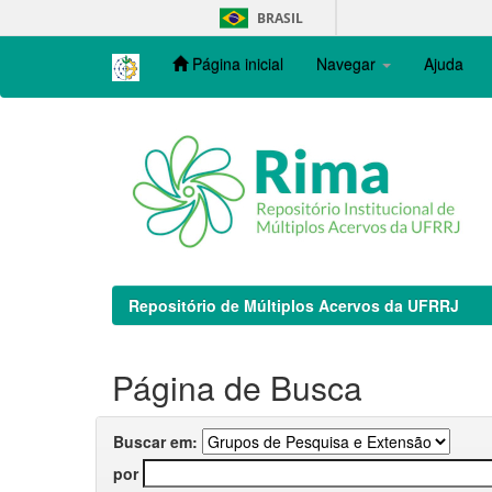
Skip
BRASIL
navigation
Página inicial
Navegar
Ajuda
Repositório de Múltiplos Acervos da UFRRJ
Página de Busca
Buscar em:
por