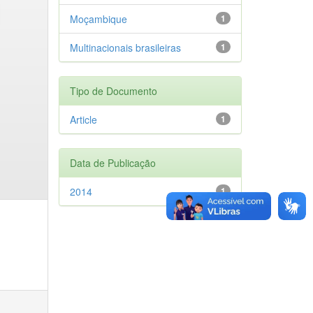
Moçambique
1
Multinacionais brasileiras
1
Tipo de Documento
Article
1
Data de Publicação
2014
1