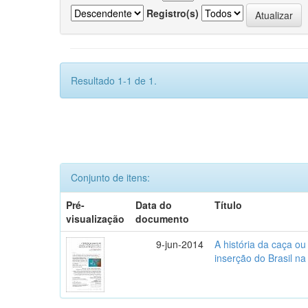
Registro(s)
Resultado 1-1 de 1.
Conjunto de itens:
Pré-
Data do
Título
visualização
documento
9-jun-2014
A história da caça o
inserção do Brasil na