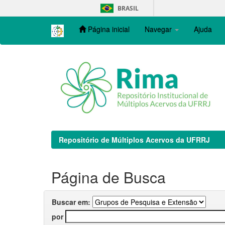
Skip
BRASIL
navigation
Página inicial
Navegar
Ajuda
Repositório de Múltiplos Acervos da UFRRJ
Página de Busca
Buscar em:
por