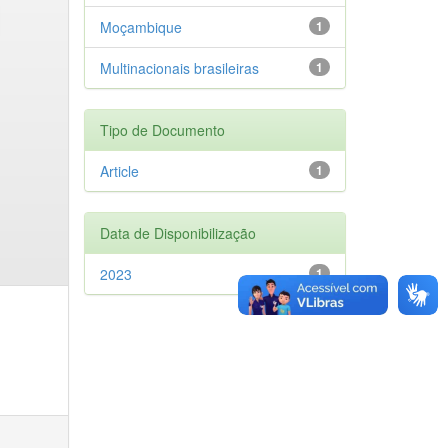
Moçambique
1
Multinacionais brasileiras
1
Tipo de Documento
Article
1
Data de Disponibilização
2023
1