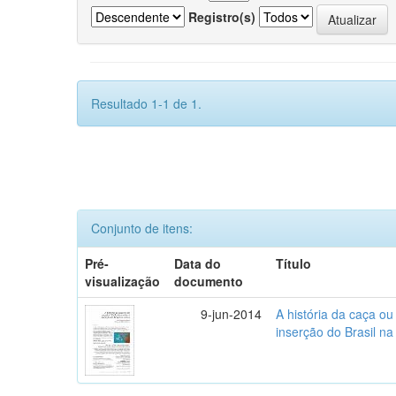
Registro(s)
Resultado 1-1 de 1.
Conjunto de itens:
Pré-
Data do
Título
visualização
documento
9-jun-2014
A história da caça o
inserção do Brasil na