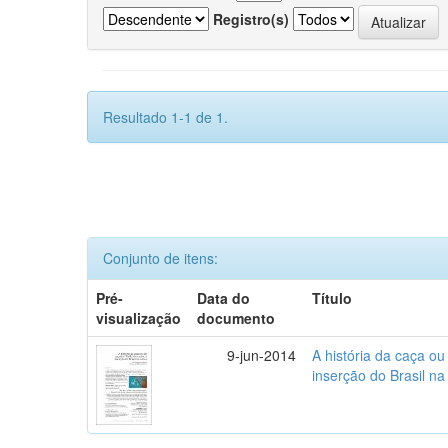
Registro(s)
Resultado 1-1 de 1.
Conjunto de itens:
Pré-
Data do
Título
visualização
documento
9-jun-2014
A história da caça o
inserção do Brasil na