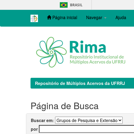
Skip
BRASIL
navigation
Página inicial
Navegar
Ajuda
Repositório de Múltiplos Acervos da UFRRJ
Página de Busca
Buscar em:
por