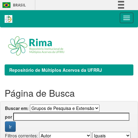
Skip
BRASIL
navigation
Simplifique!
Comunica BR
Participe
Acesso à informação
Legislação
Canais
Repositório de Múltiplos Acervos da UFRRJ
Página de Busca
Buscar em:
por
Filtros correntes: