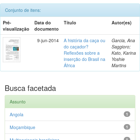
Conjunto de itens:
Pré-
Data do
Título
Autor(es)
visualização
documento
9-jun-2014
A história da caça ou
Garcia, Ana
do caçador?
Saggioro;
Reflexões sobre a
Kato, Karina
inserção do Brasil na
Yoshie
África
Martins
Busca facetada
Assunto
Angola
1
Moçambique
1
Multinacionais brasileiras
1