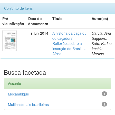
Conjunto de itens:
Pré-
Data do
Título
Autor(es)
visualização
documento
9-jun-2014
A história da caça ou
Garcia, Ana
do caçador?
Saggioro;
Reflexões sobre a
Kato, Karina
inserção do Brasil na
Yoshie
África
Martins
Busca facetada
Assunto
Moçambique
1
Multinacionais brasileiras
1