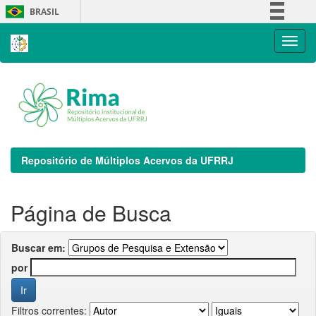
Skip
BRASIL
navigation
Simplifique!
Comunica BR
Participe
Acesso à informação
Legislação
Canais
Repositório de Múltiplos Acervos da UFRRJ
Página de Busca
Buscar em:
por
Filtros correntes: