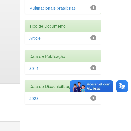
Multinacionais brasileiras
1
Tipo de Documento
Article
1
Data de Publicação
2014
1
Data de Disponibilização
2023
1