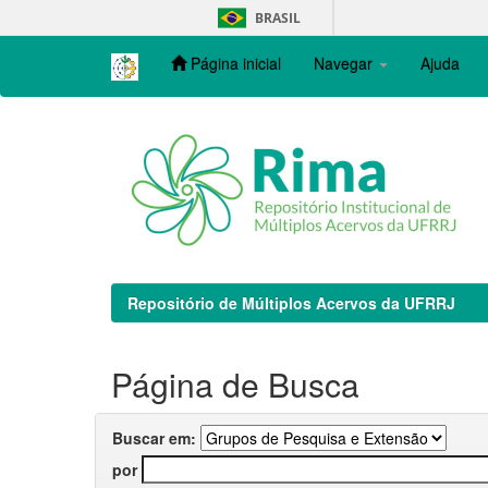
Skip
BRASIL
navigation
Página inicial
Navegar
Ajuda
Repositório de Múltiplos Acervos da UFRRJ
Página de Busca
Buscar em:
por