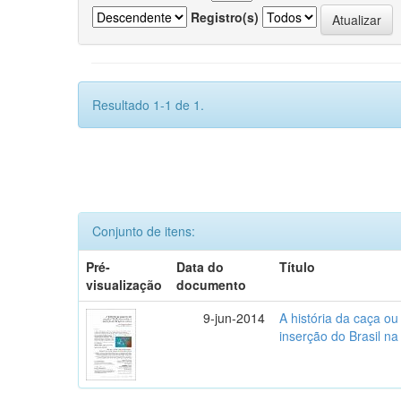
Registro(s)
Resultado 1-1 de 1.
Conjunto de itens:
Pré-
Data do
Título
visualização
documento
9-jun-2014
A história da caça o
inserção do Brasil na