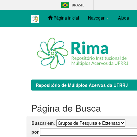
Skip
BRASIL
navigation
Página inicial
Navegar
Ajuda
Repositório de Múltiplos Acervos da UFRRJ
Página de Busca
Buscar em:
por