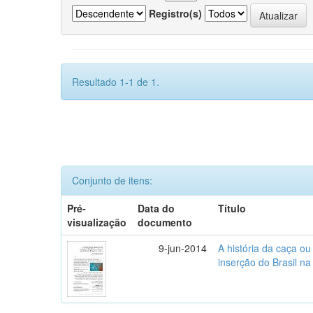
Registro(s)
Resultado 1-1 de 1.
Conjunto de itens:
Pré-
Data do
Título
visualização
documento
9-jun-2014
A história da caça o
inserção do Brasil na