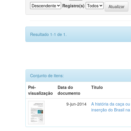
Registro(s)
Resultado 1-1 de 1.
Conjunto de itens:
Pré-
Data do
Título
visualização
documento
9-jun-2014
A história da caça o
inserção do Brasil na