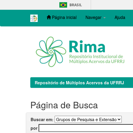
Skip
BRASIL
navigation
Página inicial
Navegar
Ajuda
Repositório de Múltiplos Acervos da UFRRJ
Página de Busca
Buscar em:
por