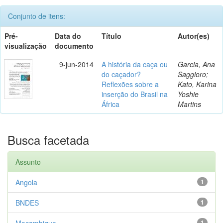
Conjunto de itens:
Pré-
Data do
Título
Autor(es)
visualização
documento
9-jun-2014
A história da caça ou
Garcia, Ana
do caçador?
Saggioro;
Reflexões sobre a
Kato, Karina
inserção do Brasil na
Yoshie
África
Martins
Busca facetada
Assunto
Angola
1
BNDES
1
Moçambique
1