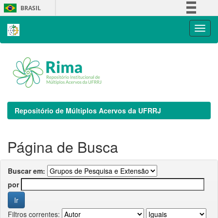
Skip
BRASIL
navigation
Simplifique!
Comunica BR
Participe
Acesso à informação
Legislação
Canais
Repositório de Múltiplos Acervos da UFRRJ
Página de Busca
Buscar em:
por
Filtros correntes: