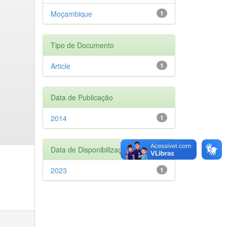
Moçambique
1
Tipo de Documento
Article
1
Data de Publicação
2014
1
Data de Disponibilização
2023
1