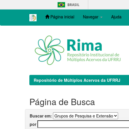
Skip
BRASIL
navigation
Página inicial
Navegar
Ajuda
Repositório de Múltiplos Acervos da UFRRJ
Página de Busca
Buscar em:
por