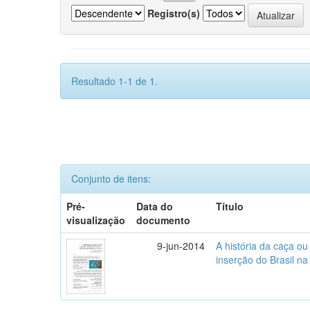
Registro(s)
Resultado 1-1 de 1.
Conjunto de itens:
Pré-
Data do
Título
visualização
documento
9-jun-2014
A história da caça o
inserção do Brasil na