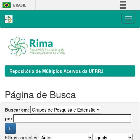
Skip
BRASIL
navigation
Simplifique!
Comunica BR
Participe
Acesso à informação
Legislação
Canais
Repositório de Múltiplos Acervos da UFRRJ
Página de Busca
Buscar em:
por
Filtros correntes: