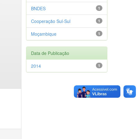
BNDES
1
Cooperação Sul-Sul
1
Moçambique
1
Data de Publicação
2014
1