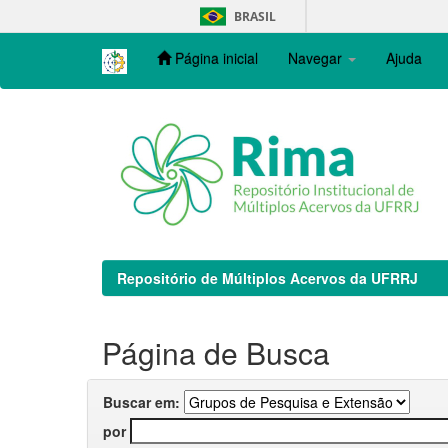
Skip
BRASIL
navigation
Página inicial
Navegar
Ajuda
Repositório de Múltiplos Acervos da UFRRJ
Página de Busca
Buscar em:
por