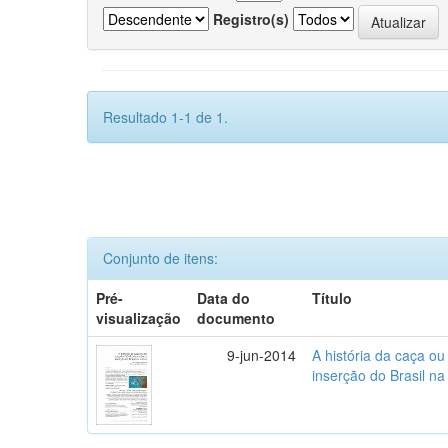
Registro(s)
Resultado 1-1 de 1.
Conjunto de itens:
Pré-
Data do
Título
visualização
documento
9-jun-2014
A história da caça o
inserção do Brasil na