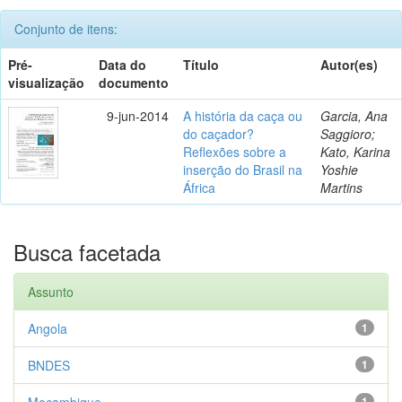
Conjunto de itens:
Pré-
Data do
Título
Autor(es)
visualização
documento
9-jun-2014
A história da caça ou
Garcia, Ana
do caçador?
Saggioro;
Reflexões sobre a
Kato, Karina
inserção do Brasil na
Yoshie
África
Martins
Busca facetada
Assunto
Angola
1
BNDES
1
Moçambique
1