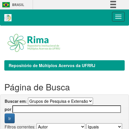
Skip
BRASIL
navigation
Simplifique!
Comunica BR
Participe
Acesso à informação
Legislação
Canais
Repositório de Múltiplos Acervos da UFRRJ
Página de Busca
Buscar em:
por
Filtros correntes: