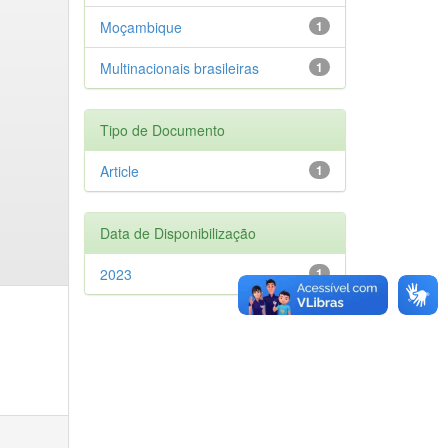
Moçambique
1
Multinacionais brasileiras
1
Tipo de Documento
Article
1
Data de Disponibilização
2023
1