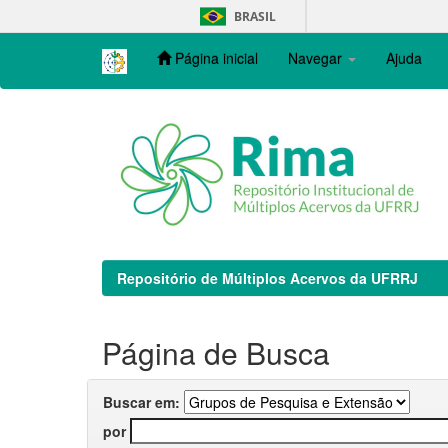
Skip
BRASIL
navigation
Página inicial
Navegar
Ajuda
Repositório de Múltiplos Acervos da UFRRJ
Página de Busca
Buscar em:
por