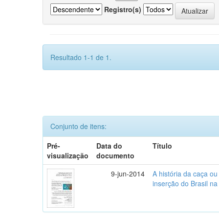
Registro(s)
Resultado 1-1 de 1.
Conjunto de itens:
Pré-
Data do
Título
visualização
documento
9-jun-2014
A história da caça o
inserção do Brasil na