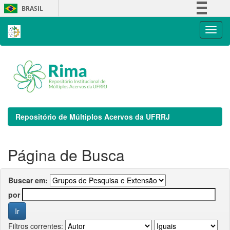
Skip
BRASIL
navigation
Simplifique!
Comunica BR
Participe
Acesso à informação
Legislação
Canais
Repositório de Múltiplos Acervos da UFRRJ
Página de Busca
Buscar em:
por
Filtros correntes: