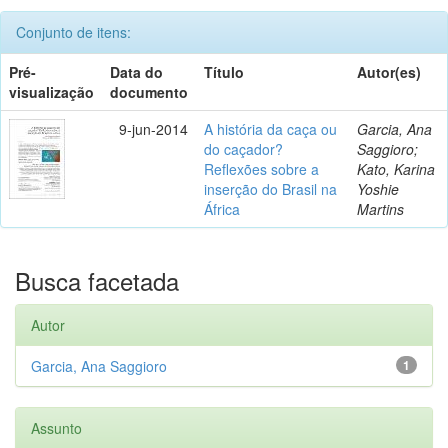
Conjunto de itens:
Pré-
Data do
Título
Autor(es)
visualização
documento
9-jun-2014
A história da caça ou
Garcia, Ana
do caçador?
Saggioro;
Reflexões sobre a
Kato, Karina
inserção do Brasil na
Yoshie
África
Martins
Busca facetada
Autor
Garcia, Ana Saggioro
1
Assunto