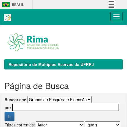
Skip
BRASIL
navigation
Simplifique!
Comunica BR
Participe
Acesso à informação
Legislação
Canais
Repositório de Múltiplos Acervos da UFRRJ
Página de Busca
Buscar em:
por
Filtros correntes: