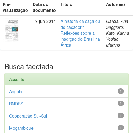
Pré-
Data do
Título
Autor(es)
visualização
documento
9-jun-2014
A história da caça ou
Garcia, Ana
do caçador?
Saggioro;
Reflexões sobre a
Kato, Karina
inserção do Brasil na
Yoshie
África
Martins
Busca facetada
Assunto
Angola
1
BNDES
1
Cooperação Sul-Sul
1
Moçambique
1