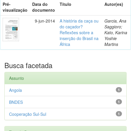
Pré-
Data do
Título
Autor(es)
visualização
documento
9-jun-2014
A história da caça ou
Garcia, Ana
do caçador?
Saggioro;
Reflexões sobre a
Kato, Karina
inserção do Brasil na
Yoshie
África
Martins
Busca facetada
Assunto
Angola
1
BNDES
1
Cooperação Sul-Sul
1