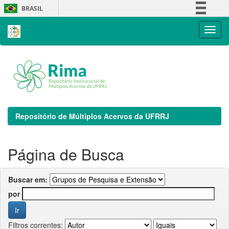
Skip
BRASIL
navigation
Simplifique!
Comunica BR
Participe
Acesso à informação
Legislação
Canais
Repositório de Múltiplos Acervos da UFRRJ
Página de Busca
Buscar em:
por
Filtros correntes: