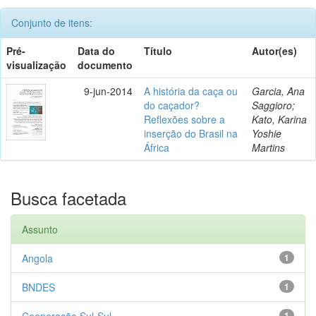
Conjunto de itens:
Pré-
Data do
Título
Autor(es)
visualização
documento
9-jun-2014
A história da caça ou
Garcia, Ana
do caçador?
Saggioro;
Reflexões sobre a
Kato, Karina
inserção do Brasil na
Yoshie
África
Martins
Busca facetada
Assunto
Angola
1
BNDES
1
Cooperação Sul-Sul
1