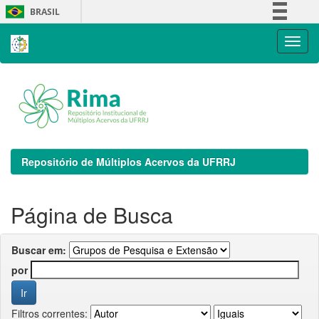
Skip
BRASIL
navigation
Simplifique!
Comunica BR
Participe
Acesso à informação
Legislação
Canais
Repositório de Múltiplos Acervos da UFRRJ
Página de Busca
Buscar em:
por
Filtros correntes: