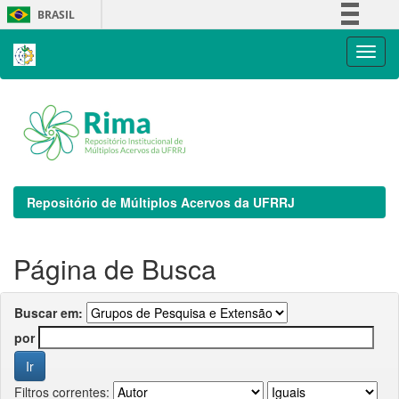
Skip
BRASIL
navigation
Simplifique!
Comunica BR
Participe
Acesso à informação
Legislação
Canais
Repositório de Múltiplos Acervos da UFRRJ
Página de Busca
Buscar em:
por
Filtros correntes: