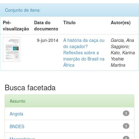
Conjunto de itens:
Pré-
Data do
Título
Autor(es)
visualização
documento
9-jun-2014
A história da caça ou
Garcia, Ana
do caçador?
Saggioro;
Reflexões sobre a
Kato, Karina
inserção do Brasil na
Yoshie
África
Martins
Busca facetada
Assunto
Angola
1
BNDES
1
Moçambique
1