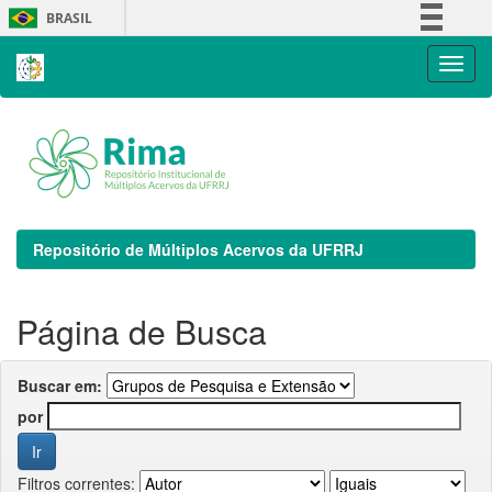
Skip
BRASIL
navigation
Simplifique!
Comunica BR
Participe
Acesso à informação
Legislação
Canais
Repositório de Múltiplos Acervos da UFRRJ
Página de Busca
Buscar em:
por
Filtros correntes: