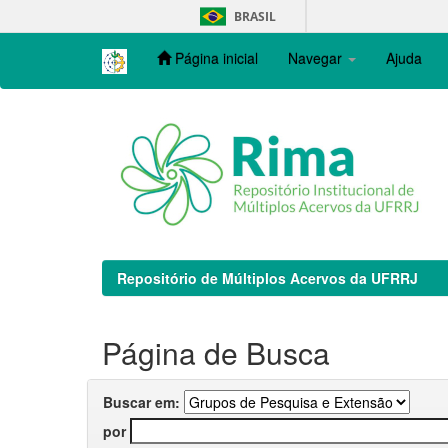
Skip
BRASIL
navigation
Página inicial
Navegar
Ajuda
Repositório de Múltiplos Acervos da UFRRJ
Página de Busca
Buscar em:
por