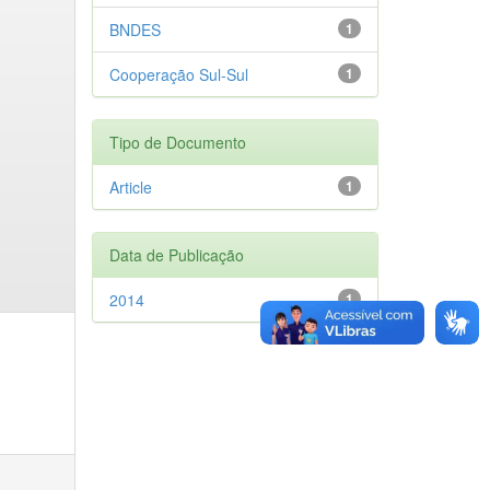
BNDES
1
Cooperação Sul-Sul
1
Tipo de Documento
Article
1
Data de Publicação
2014
1