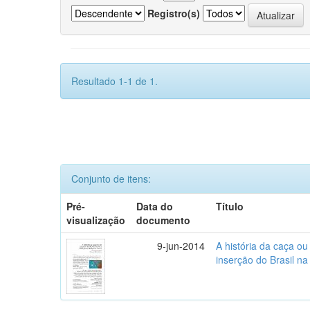
Registro(s)
Resultado 1-1 de 1.
Conjunto de itens:
Pré-
Data do
Título
visualização
documento
9-jun-2014
A história da caça o
inserção do Brasil na