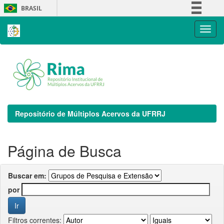
Skip
BRASIL
navigation
Simplifique!
Comunica BR
Participe
Acesso à informação
Legislação
Canais
Repositório de Múltiplos Acervos da UFRRJ
Página de Busca
Buscar em:
por
Filtros correntes: