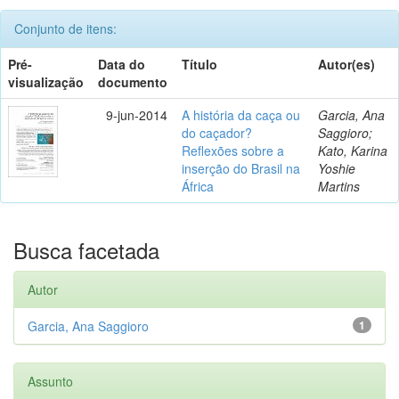
Conjunto de itens:
Pré-
Data do
Título
Autor(es)
visualização
documento
9-jun-2014
A história da caça ou
Garcia, Ana
do caçador?
Saggioro;
Reflexões sobre a
Kato, Karina
inserção do Brasil na
Yoshie
África
Martins
Busca facetada
Autor
Garcia, Ana Saggioro
1
Assunto