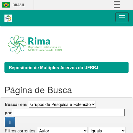
Skip
BRASIL
navigation
Simplifique!
Comunica BR
Participe
Acesso à informação
Legislação
Canais
Repositório de Múltiplos Acervos da UFRRJ
Página de Busca
Buscar em:
por
Filtros correntes: