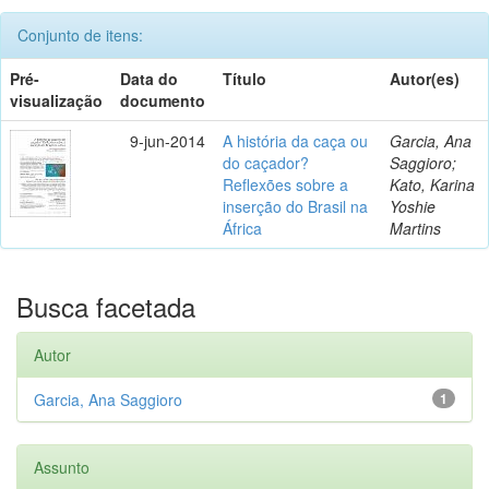
Conjunto de itens:
Pré-
Data do
Título
Autor(es)
visualização
documento
9-jun-2014
A história da caça ou
Garcia, Ana
do caçador?
Saggioro;
Reflexões sobre a
Kato, Karina
inserção do Brasil na
Yoshie
África
Martins
Busca facetada
Autor
Garcia, Ana Saggioro
1
Assunto