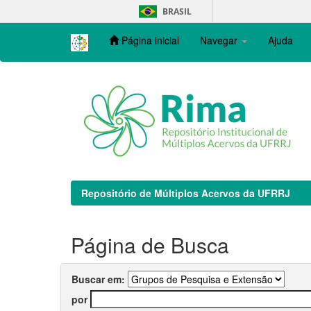
Skip
BRASIL
navigation
Página inicial
Navegar
Ajuda
Repositório de Múltiplos Acervos da UFRRJ
Página de Busca
Buscar em:
por