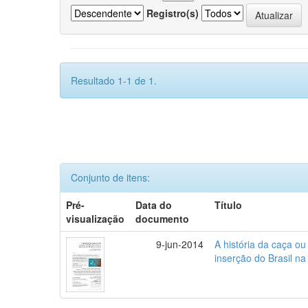
Registro(s)
Resultado 1-1 de 1.
Conjunto de itens:
Pré-
Data do
Título
visualização
documento
9-jun-2014
A história da caça o
inserção do Brasil na