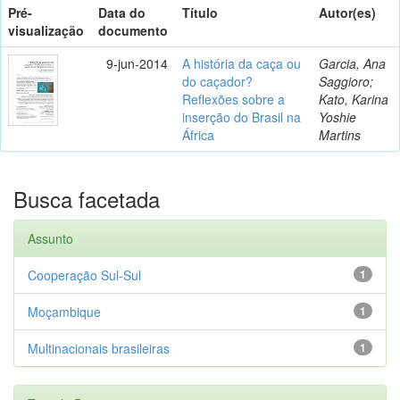
Pré-
Data do
Título
Autor(es)
visualização
documento
9-jun-2014
A história da caça ou
Garcia, Ana
do caçador?
Saggioro;
Reflexões sobre a
Kato, Karina
inserção do Brasil na
Yoshie
África
Martins
Busca facetada
Assunto
Cooperação Sul-Sul
1
Moçambique
1
Multinacionais brasileiras
1