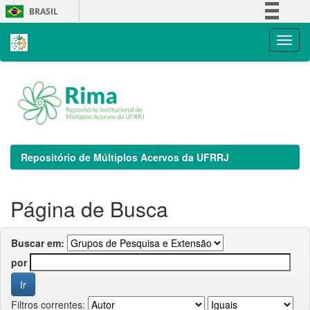
Skip
BRASIL
navigation
Simplifique!
Comunica BR
Participe
Acesso à informação
Legislação
Canais
Repositório de Múltiplos Acervos da UFRRJ
Página de Busca
Buscar em:
por
Filtros correntes: