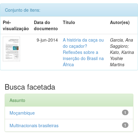
Conjunto de itens:
Pré-
Data do
Título
Autor(es)
visualização
documento
9-jun-2014
A história da caça ou
Garcia, Ana
do caçador?
Saggioro;
Reflexões sobre a
Kato, Karina
inserção do Brasil na
Yoshie
África
Martins
Busca facetada
Assunto
Moçambique
1
Multinacionais brasileiras
1