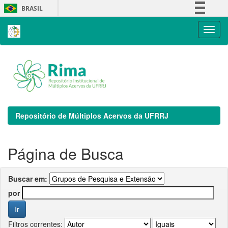
Skip
BRASIL
navigation
Simplifique!
Comunica BR
Participe
Acesso à informação
Legislação
Canais
Repositório de Múltiplos Acervos da UFRRJ
Página de Busca
Buscar em:
por
Filtros correntes: