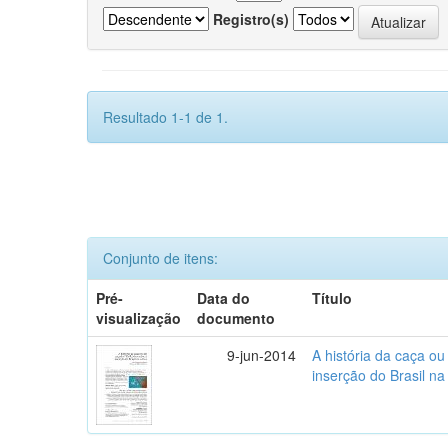
Registro(s)
Resultado 1-1 de 1.
Conjunto de itens:
Pré-
Data do
Título
visualização
documento
9-jun-2014
A história da caça o
inserção do Brasil na