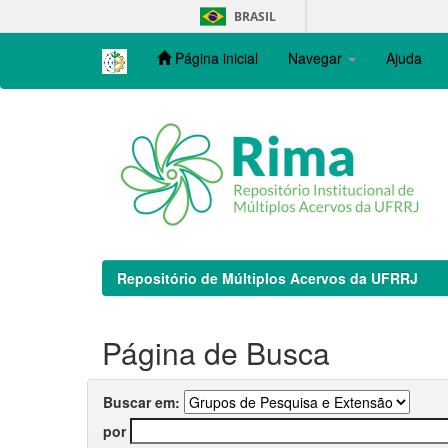
Skip
BRASIL
navigation
Página inicial
Navegar
Ajuda
Repositório de Múltiplos Acervos da UFRRJ
Página de Busca
Buscar em:
por