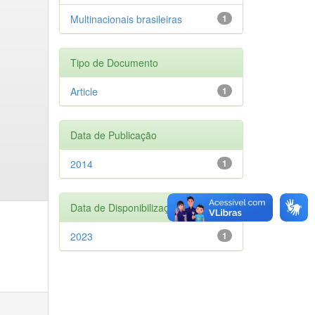
Multinacionais brasileiras
1
Tipo de Documento
Article
1
Data de Publicação
2014
1
Data de Disponibilização
2023
1