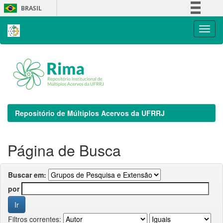
Skip
BRASIL
navigation
Simplifique!
Comunica BR
Participe
Acesso à informação
Legislação
Canais
Repositório de Múltiplos Acervos da UFRRJ
Página de Busca
Buscar em:
por
Filtros correntes: