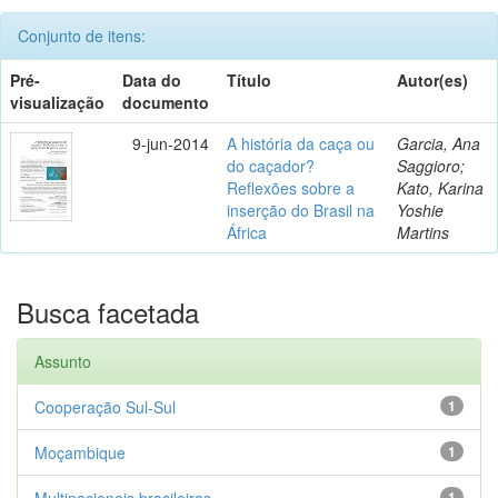
Conjunto de itens:
Pré-
Data do
Título
Autor(es)
visualização
documento
9-jun-2014
A história da caça ou
Garcia, Ana
do caçador?
Saggioro;
Reflexões sobre a
Kato, Karina
inserção do Brasil na
Yoshie
África
Martins
Busca facetada
Assunto
Cooperação Sul-Sul
1
Moçambique
1
Multinacionais brasileiras
1