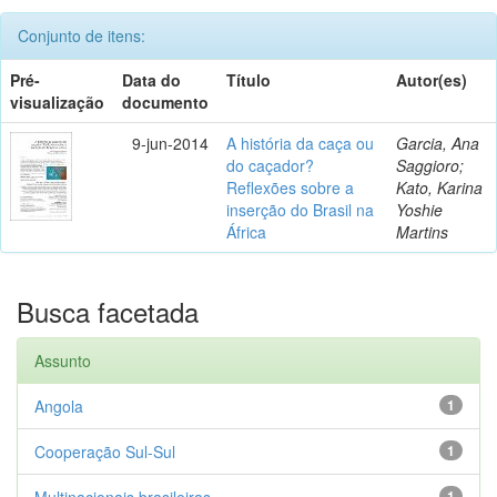
Conjunto de itens:
Pré-
Data do
Título
Autor(es)
visualização
documento
9-jun-2014
A história da caça ou
Garcia, Ana
do caçador?
Saggioro;
Reflexões sobre a
Kato, Karina
inserção do Brasil na
Yoshie
África
Martins
Busca facetada
Assunto
Angola
1
Cooperação Sul-Sul
1
Multinacionais brasileiras
1