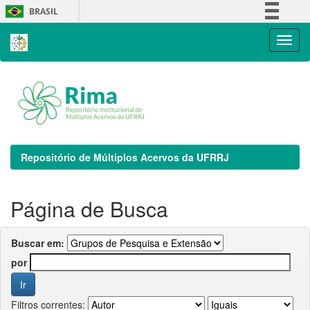
Skip
BRASIL
navigation
Simplifique!
Comunica BR
Participe
Acesso à informação
Legislação
Canais
Repositório de Múltiplos Acervos da UFRRJ
Página de Busca
Buscar em:
por
Filtros correntes: