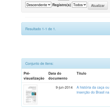
Registro(s)
Resultado 1-1 de 1.
Conjunto de itens:
Pré-
Data do
Título
visualização
documento
9-jun-2014
A história da caça o
inserção do Brasil na