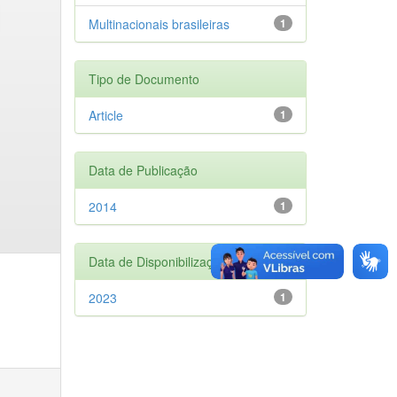
Multinacionais brasileiras
1
Tipo de Documento
Article
1
Data de Publicação
2014
1
Data de Disponibilização
2023
1