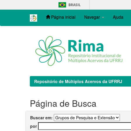
Skip
BRASIL
navigation
Página inicial
Navegar
Ajuda
Repositório de Múltiplos Acervos da UFRRJ
Página de Busca
Buscar em:
por