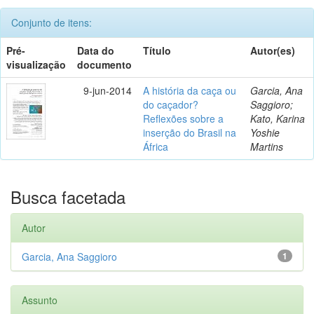
Conjunto de itens:
Pré-
Data do
Título
Autor(es)
visualização
documento
9-jun-2014
A história da caça ou
Garcia, Ana
do caçador?
Saggioro;
Reflexões sobre a
Kato, Karina
inserção do Brasil na
Yoshie
África
Martins
Busca facetada
Autor
Garcia, Ana Saggioro
1
Assunto