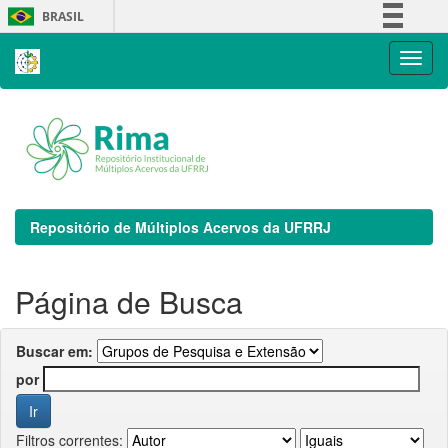
Skip
BRASIL
navigation
Simplifique!
Comunica BR
Participe
Acesso à informação
Legislação
Canais
Repositório de Múltiplos Acervos da UFRRJ
Página de Busca
Buscar em:
por
Filtros correntes: