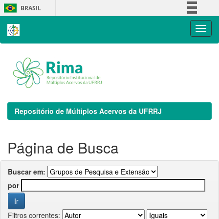
Skip
BRASIL
navigation
Simplifique!
Comunica BR
Participe
Acesso à informação
Legislação
Canais
Repositório de Múltiplos Acervos da UFRRJ
Página de Busca
Buscar em:
por
Filtros correntes: