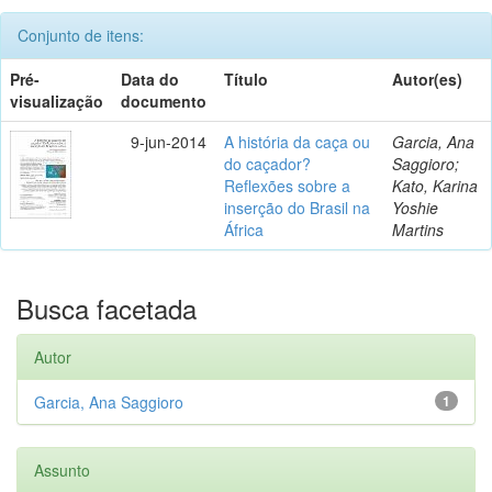
Conjunto de itens:
Pré-
Data do
Título
Autor(es)
visualização
documento
9-jun-2014
A história da caça ou
Garcia, Ana
do caçador?
Saggioro;
Reflexões sobre a
Kato, Karina
inserção do Brasil na
Yoshie
África
Martins
Busca facetada
Autor
Garcia, Ana Saggioro
1
Assunto