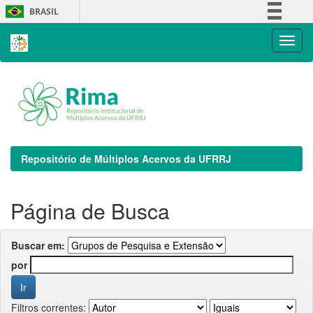
Skip
BRASIL
navigation
Simplifique!
Comunica BR
Participe
Acesso à informação
Legislação
Canais
Repositório de Múltiplos Acervos da UFRRJ
Página de Busca
Buscar em:
por
Filtros correntes: