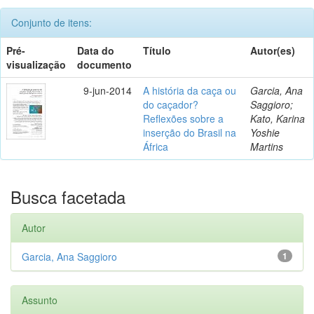
Conjunto de itens:
Pré-
Data do
Título
Autor(es)
visualização
documento
9-jun-2014
A história da caça ou
Garcia, Ana
do caçador?
Saggioro;
Reflexões sobre a
Kato, Karina
inserção do Brasil na
Yoshie
África
Martins
Busca facetada
Autor
Garcia, Ana Saggioro
1
Assunto