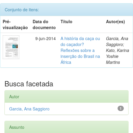
Conjunto de itens:
Pré-
Data do
Título
Autor(es)
visualização
documento
9-jun-2014
A história da caça ou
Garcia, Ana
do caçador?
Saggioro;
Reflexões sobre a
Kato, Karina
inserção do Brasil na
Yoshie
África
Martins
Busca facetada
Autor
Garcia, Ana Saggioro
1
Assunto