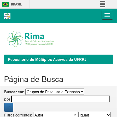
Skip
BRASIL
navigation
Simplifique!
Comunica BR
Participe
Acesso à informação
Legislação
Canais
Repositório de Múltiplos Acervos da UFRRJ
Página de Busca
Buscar em:
por
Filtros correntes: