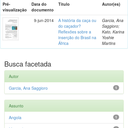
Pré-
Data do
Título
Autor(es)
visualização
documento
9-jun-2014
A história da caça ou
Garcia, Ana
do caçador?
Saggioro;
Reflexões sobre a
Kato, Karina
inserção do Brasil na
Yoshie
África
Martins
Busca facetada
Autor
Garcia, Ana Saggioro
1
Assunto
Angola
1