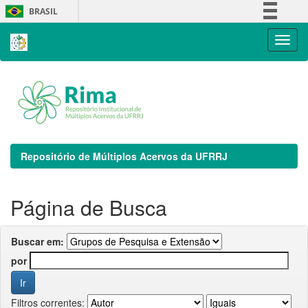
Skip
BRASIL
navigation
Simplifique!
Comunica BR
Participe
Acesso à informação
Legislação
Canais
Repositório de Múltiplos Acervos da UFRRJ
Página de Busca
Buscar em:
por
Filtros correntes: