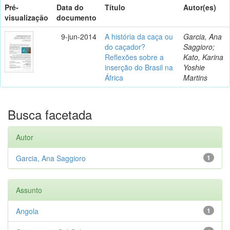
Pré-
Data do
Título
Autor(es)
visualização
documento
9-jun-2014
A história da caça ou
Garcia, Ana
do caçador?
Saggioro;
Reflexões sobre a
Kato, Karina
inserção do Brasil na
Yoshie
África
Martins
Busca facetada
Autor
Garcia, Ana Saggioro
1
Assunto
Angola
1