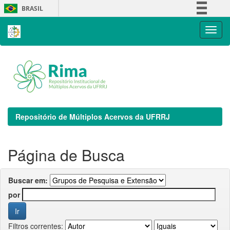
Skip
BRASIL
navigation
Simplifique!
Comunica BR
Participe
Acesso à informação
Legislação
Canais
Repositório de Múltiplos Acervos da UFRRJ
Página de Busca
Buscar em:
por
Filtros correntes: