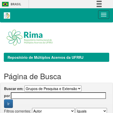
Skip
BRASIL
navigation
Simplifique!
Comunica BR
Participe
Acesso à informação
Legislação
Canais
Repositório de Múltiplos Acervos da UFRRJ
Página de Busca
Buscar em:
por
Filtros correntes: