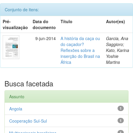
Conjunto de itens:
Pré-
Data do
Título
Autor(es)
visualização
documento
9-jun-2014
A história da caça ou
Garcia, Ana
do caçador?
Saggioro;
Reflexões sobre a
Kato, Karina
inserção do Brasil na
Yoshie
África
Martins
Busca facetada
Assunto
Angola
1
Cooperação Sul-Sul
1
Multinacionais brasileiras
1