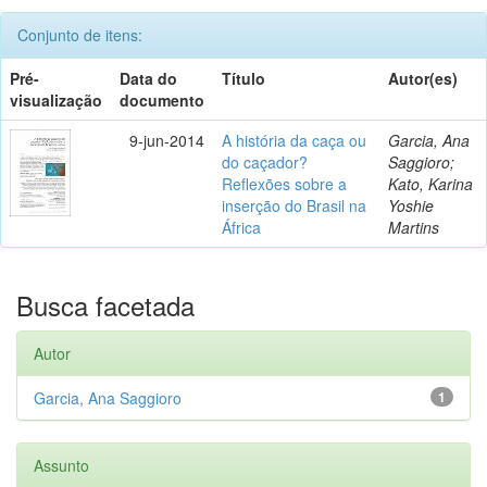
Conjunto de itens:
Pré-
Data do
Título
Autor(es)
visualização
documento
9-jun-2014
A história da caça ou
Garcia, Ana
do caçador?
Saggioro;
Reflexões sobre a
Kato, Karina
inserção do Brasil na
Yoshie
África
Martins
Busca facetada
Autor
Garcia, Ana Saggioro
1
Assunto