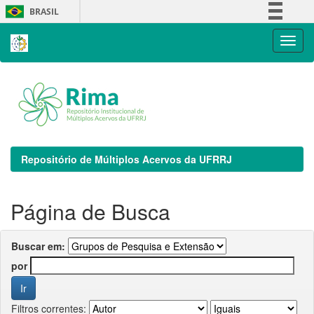
Skip
BRASIL
navigation
Simplifique!
Comunica BR
Participe
Acesso à informação
Legislação
Canais
Repositório de Múltiplos Acervos da UFRRJ
Página de Busca
Buscar em:
por
Filtros correntes: