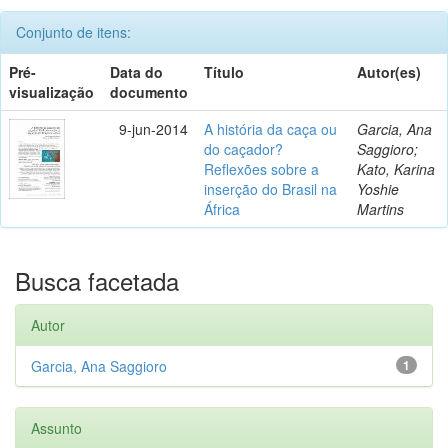
Conjunto de itens:
Pré-
Data do
Título
Autor(es)
visualização
documento
9-jun-2014
A história da caça ou
Garcia, Ana
do caçador?
Saggioro;
Reflexões sobre a
Kato, Karina
inserção do Brasil na
Yoshie
África
Martins
Busca facetada
Autor
Garcia, Ana Saggioro
1
Assunto