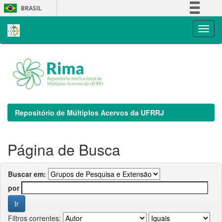
Skip
BRASIL
navigation
Simplifique!
Comunica BR
Participe
Acesso à informação
Legislação
Canais
Repositório de Múltiplos Acervos da UFRRJ
Página de Busca
Buscar em:
por
Filtros correntes: