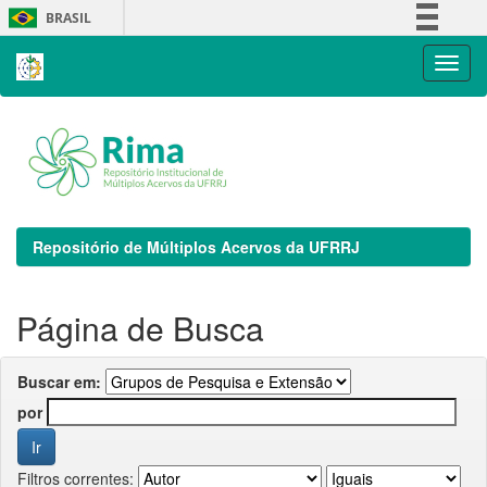
Skip
BRASIL
navigation
Simplifique!
Comunica BR
Participe
Acesso à informação
Legislação
Canais
Repositório de Múltiplos Acervos da UFRRJ
Página de Busca
Buscar em:
por
Filtros correntes: