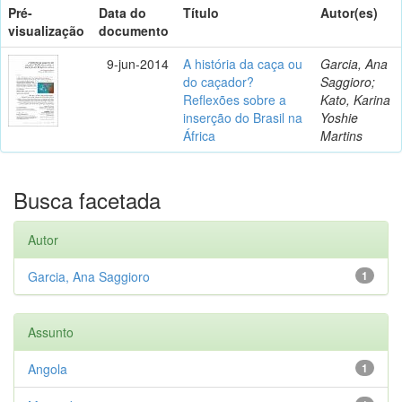
Pré-
Data do
Título
Autor(es)
visualização
documento
9-jun-2014
A história da caça ou
Garcia, Ana
do caçador?
Saggioro;
Reflexões sobre a
Kato, Karina
inserção do Brasil na
Yoshie
África
Martins
Busca facetada
Autor
Garcia, Ana Saggioro
1
Assunto
Angola
1