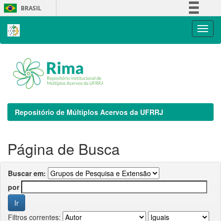
Skip
BRASIL
navigation
Simplifique!
Comunica BR
Participe
Acesso à informação
Legislação
Canais
Repositório de Múltiplos Acervos da UFRRJ
Página de Busca
Buscar em:
por
Filtros correntes: