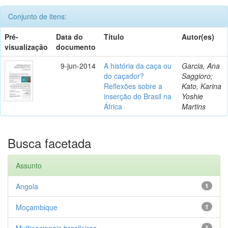
Conjunto de itens:
Pré-
Data do
Título
Autor(es)
visualização
documento
9-jun-2014
A história da caça ou
Garcia, Ana
do caçador?
Saggioro;
Reflexões sobre a
Kato, Karina
inserção do Brasil na
Yoshie
África
Martins
Busca facetada
Assunto
Angola
1
Moçambique
1
Multinacionais brasileiras
1