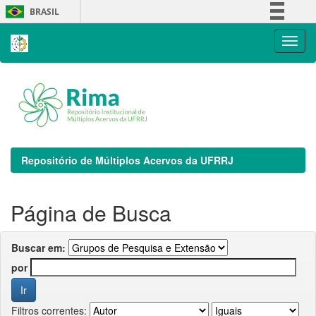
Skip
BRASIL
navigation
Simplifique!
Comunica BR
Participe
Acesso à informação
Legislação
Canais
Repositório de Múltiplos Acervos da UFRRJ
Página de Busca
Buscar em:
por
Filtros correntes: