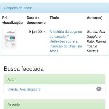
Conjunto de itens:
Pré-
Data do
Título
Autor(es)
visualização
documento
9-jun-2014
A história da caça ou
Garcia, Ana
do caçador?
Saggioro;
Reflexões sobre a
Kato, Karina
inserção do Brasil na
Yoshie
África
Martins
Busca facetada
Autor
Garcia, Ana Saggioro
1
Assunto