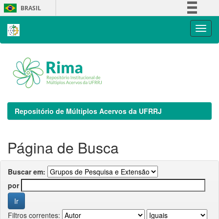
Skip
BRASIL
navigation
Simplifique!
Comunica BR
Participe
Acesso à informação
Legislação
Canais
Repositório de Múltiplos Acervos da UFRRJ
Página de Busca
Buscar em:
por
Filtros correntes: