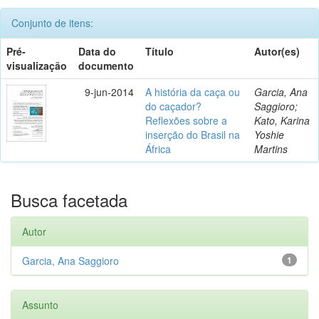
Conjunto de itens:
Pré-
Data do
Título
Autor(es)
visualização
documento
9-jun-2014
A história da caça ou
Garcia, Ana
do caçador?
Saggioro;
Reflexões sobre a
Kato, Karina
inserção do Brasil na
Yoshie
África
Martins
Busca facetada
Autor
Garcia, Ana Saggioro
1
Assunto